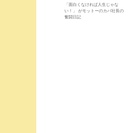
「面白くなければ人生じゃな
い！」 がモットーのカバ社長の
奮闘日記