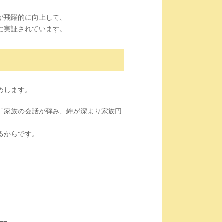
が飛躍的に向上して、
に実証されています。
めします。
「家族の会話が弾み、絆が深まり家族円
るからです。
。
—–