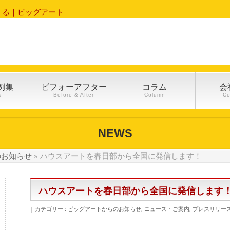
くる｜ビッグアート
例集
ビフォーアフター
コラム
会
s
Before & After
Column
C
NEWS
のお知らせ
»
ハウスアートを春日部から全国に発信します！
ハウスアートを春日部から全国に発信します
カテゴリー :
ビッグアートからのお知らせ
,
ニュース・ご案内
,
プレスリリー