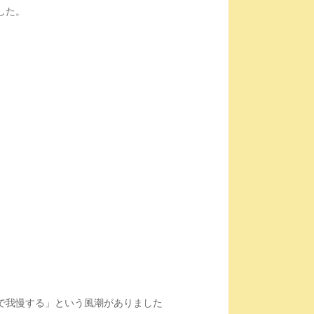
した。
。
。
で我慢する」という風潮がありました