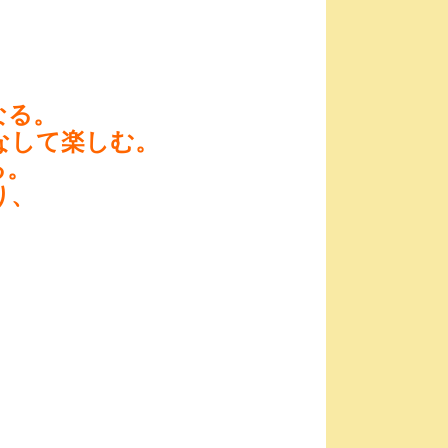
なる。
なして楽しむ。
る。
り、