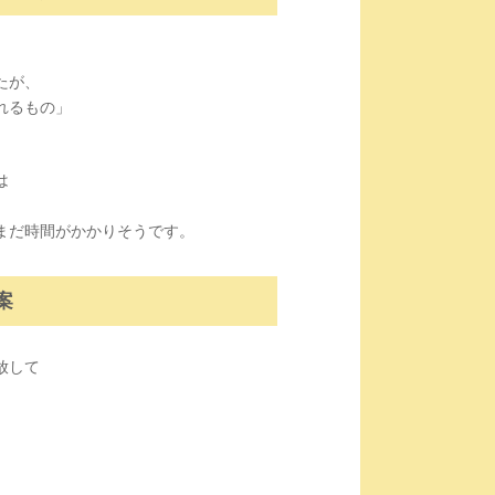
たが、
れるもの」
は
、
まだ時間がかかりそうです。
案
放して
、