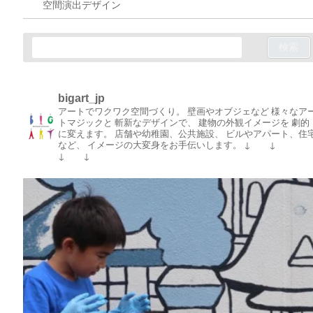
空間演出デザイン
bigart_jp
アートでワクワク空間づくり。
壁画やオブジェなど
様々なア
トマジックと
斬新なデザインで、
建物の外観イメージを
劇的
に変えます。
店舗や幼稚園、公共施設、
ビルやアパート、住
など、
イメージの大変身をお手伝いします。
↓ ↓
↓ ↓