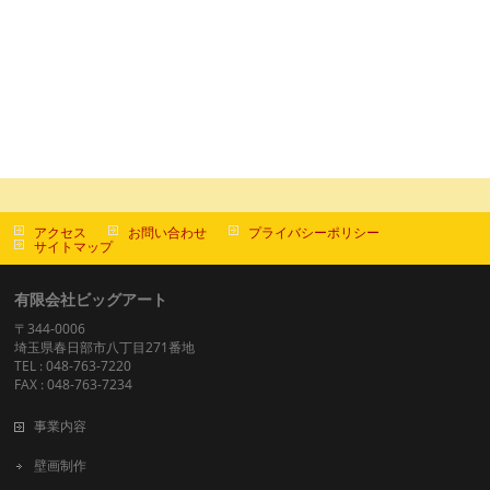
アクセス
お問い合わせ
プライバシーポリシー
サイトマップ
有限会社ビッグアート
〒344-0006
埼玉県春日部市八丁目271番地
TEL : 048-763-7220
FAX : 048-763-7234
事業内容
壁画制作