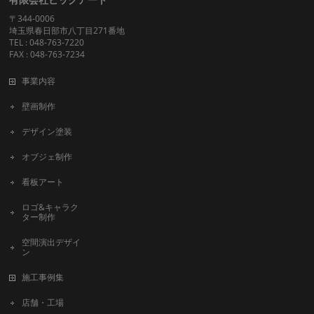
〒344-0006
埼玉県春日部市八丁目271番地
TEL : 048-763-7220
FAX : 048-763-7234
事業内容
壁画制作
デザイン塗装
オブジェ制作
看板アート
ロゴ&キャラク
ター制作
空間演出デザイ
ン
施工事例集
店舗・工場