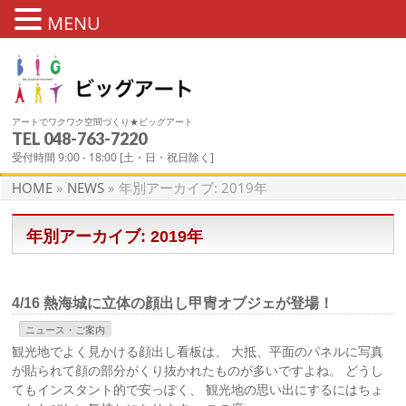
MENU
アートでワクワク空間づくり★ビッグアート
TEL
048-763-7220
NEWS
受付時間 9:00 - 18:00 [土・日・祝日除く]
HOME
»
NEWS
»
年別アーカイブ: 2019年
年別アーカイブ: 2019年
4/16 熱海城に立体の顔出し甲冑オブジェが登場！
ニュース・ご案内
観光地でよく見かける顔出し看板は、 大抵、平面のパネルに写真
が貼られて顔の部分がくり抜かれたものが多いですよね。 どうし
てもインスタント的で安っぽく、 観光地の思い出にするにはちょ