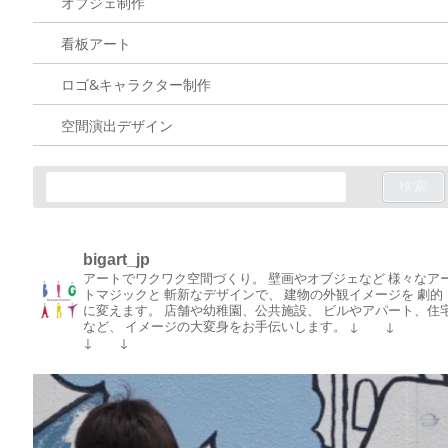
オブジェ制作
看板アート
ロゴ&キャラクター制作
空間演出デザイン
bigart_jp
アートでワクワク空間づくり。
壁画やオブジェなど
様々なア
トマジックと
斬新なデザインで、
建物の外観イメージを
劇的
に変えます。
店舗や幼稚園、公共施設、
ビルやアパート、住
など、
イメージの大変身をお手伝いします。
↓ ↓
↓ ↓