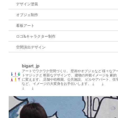
デザイン塗装
オブジェ制作
看板アート
ロゴ&キャラクター制作
空間演出デザイン
bigart_jp
アートでワクワク空間づくり。
壁画やオブジェなど
様々なア
トマジックと
斬新なデザインで、
建物の外観イメージを
劇的
に変えます。
店舗や幼稚園、公共施設、
ビルやアパート、住
など、
イメージの大変身をお手伝いします。
↓ ↓
↓ ↓