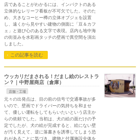
店であることがわかるには、インパクトのある
立体的なレリーフ看板が不可欠でした。そのた
め、大きなコーヒー樽の立体オブジェを設置
し、遠くから見やすい建物の側面に「豆＆カフ
ェ」と遊び心のある文字で表現。店内も地中海
の街並みを水彩画タッチの壁画で異空間を演出
しました。
この記事を読む
ウッカリだまされる！だまし絵のレストラ
ン？｜中野屋商店（倉庫）
店舗・工場
元々の出発点は、目の前の信号で交通事故が多
いので、壁画でドライバーの気持ちを和ませ
て、優しい運転をしてもらいたいという店主か
らの依頼でした。当初は、犬の絵の面だけの予
定でしたが、犬の絵が完成すると、絵にない壁
が汚く見えて、逆に落書きを誘導してしまう恐
れがあることに気づき、建物と付属施設全体を