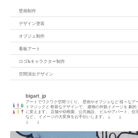
壁画制作
デザイン塗装
オブジェ制作
看板アート
ロゴ&キャラクター制作
空間演出デザイン
bigart_jp
アートでワクワク空間づくり。
壁画やオブジェなど
様々なア
トマジックと
斬新なデザインで、
建物の外観イメージを
劇的
に変えます。
店舗や幼稚園、公共施設、
ビルやアパート、住
など、
イメージの大変身をお手伝いします。
↓ ↓
↓ ↓