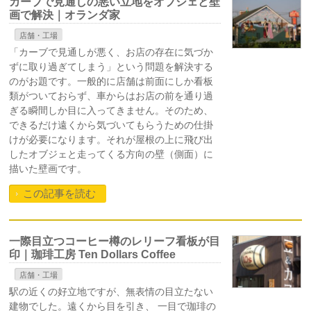
カーブで見通しの悪い立地をオブジェと壁
画で解決｜オランダ家
店舗・工場
「カーブで見通しが悪く、お店の存在に気づか
ずに取り過ぎてしまう」という問題を解決する
のがお題です。一般的に店舗は前面にしか看板
類がついておらず、車からはお店の前を通り過
ぎる瞬間しか目に入ってきません。そのため、
できるだけ遠くから気づいてもらうための仕掛
けが必要になります。それが屋根の上に飛び出
したオブジェと走ってくる方向の壁（側面）に
描いた壁画です。
この記事を読む
一際目立つコーヒー樽のレリーフ看板が目
印｜珈琲工房 Ten Dollars Coffee
店舗・工場
駅の近くの好立地ですが、無表情の目立たない
建物でした。遠くから目を引き、 一目で珈琲の