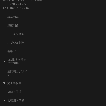
TEL : 048-763-7220
FAX : 048-763-7234
事業内容
壁画制作
デザイン塗装
オブジェ制作
看板アート
ロゴ&キャラク
ター制作
空間演出デザイ
ン
施工事例集
店舗・工場
幼稚園・学校