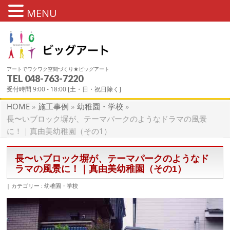
MENU
アートでワクワク空間づくり★ビッグアート
TEL
048-763-7220
施工事例
受付時間 9:00 - 18:00 [土・日・祝日除く]
HOME
»
施工事例
»
幼稚園・学校
»
長〜いブロック塀が、テーマパークのようなドラマの風景
に！｜真由美幼稚園（その1）
長〜いブロック塀が、テーマパークのようなド
ラマの風景に！｜真由美幼稚園（その1）
カテゴリー :
幼稚園・学校