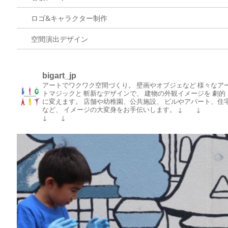
ロゴ&キャラクター制作
空間演出デザイン
bigart_jp
アートでワクワク空間づくり。
壁画やオブジェなど
様々なア
トマジックと
斬新なデザインで、
建物の外観イメージを
劇的
に変えます。
店舗や幼稚園、公共施設、
ビルやアパート、住
など、
イメージの大変身をお手伝いします。
↓ ↓
↓ ↓