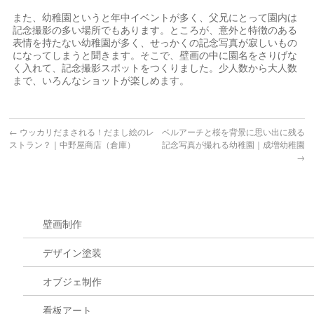
また、幼稚園というと年中イベントが多く、父兄にとって園内は
記念撮影の多い場所でもあります。ところが、意外と特徴のある
表情を持たない幼稚園が多く、せっかくの記念写真が寂しいもの
になってしまうと聞きます。そこで、壁画の中に園名をさりげな
く入れて、記念撮影スポットをつくりました。少人数から大人数
まで、いろんなショットが楽しめます。
←
ウッカリだまされる！だまし絵のレ
ベルアーチと桜を背景に思い出に残る
ストラン？｜中野屋商店（倉庫）
記念写真が撮れる幼稚園｜成増幼稚園
→
壁画制作
デザイン塗装
オブジェ制作
看板アート