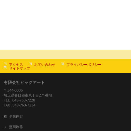
アクセス
お問い合わせ
プライバシーポリシー
サイトマップ
有限会社ビッグアート
〒344-0006
埼玉県春日部市八丁目271番地
TEL : 048-763-7220
FAX : 048-763-7234
事業内容
壁画制作