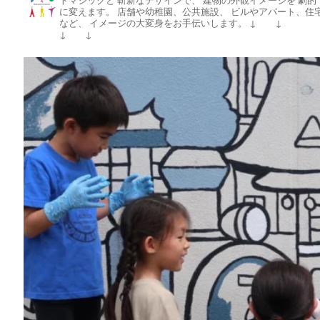
に変えます。
店舗や幼稚園、公共施設、
ビルやアパート、住
など、
イメージの大変身をお手伝いします。
↓ ↓
↓ ↓