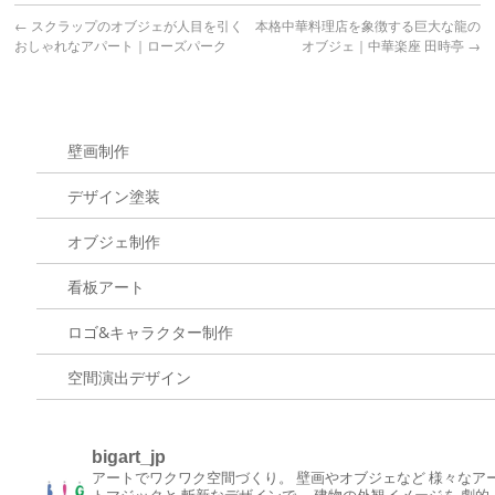
←
スクラップのオブジェが人目を引く
本格中華料理店を象徴する巨大な龍の
おしゃれなアパート｜ローズパーク
オブジェ｜中華楽座 田時亭
→
壁画制作
デザイン塗装
オブジェ制作
看板アート
ロゴ&キャラクター制作
空間演出デザイン
bigart_jp
アートでワクワク空間づくり。
壁画やオブジェなど
様々なア
トマジックと
斬新なデザインで、
建物の外観イメージを
劇的