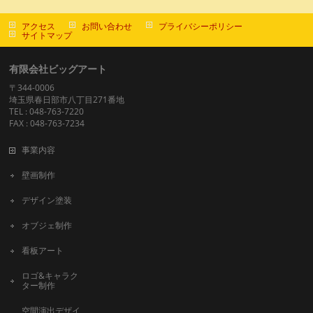
アクセス
お問い合わせ
プライバシーポリシー
サイトマップ
有限会社ビッグアート
〒344-0006
埼玉県春日部市八丁目271番地
TEL : 048-763-7220
FAX : 048-763-7234
事業内容
壁画制作
デザイン塗装
オブジェ制作
看板アート
ロゴ&キャラク
ター制作
空間演出デザイ