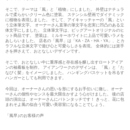
そこで、テーマは「風」と「植物」にしました。 外壁はナチュラ
ルで柔らかいクリーム色に塗装。 ステンシル壁画でダイナミック
に植物を表現しました。 そして、アイキャッチャーの「風」とい
う立体筆文字。 オーナーさん直筆の筆文字を忠実に凹凸のある立
体文字にしました。 立体筆文字は、ビッグアートオリジナルのヒ
ット商品です。 塗装は、ミルキーホワイトに上品で可愛いラメを
あしらいました。 店名の「風早」は「KA・ZA・HA・YA」、とカ
ラフルな立体文字で遊び心と可愛らしさを表現。 全体的には派手
さを押さえて、おとなしいデザインです。
そこで、おとなしい中に重厚感と存在感を醸し出すロートアイア
ンの袖看板を制作。 アイアンワークのデザインは、「風」と「た
なびく髪」をイメージしました。 ハンギングバスケットを吊るす
ハンガーとしても利用できます。
今回は、オーナーさんの思いを形にするお手伝いに徹し、オーナ
ーさんの個性やセンスを最大限生かすよう心がけました。 後の店
頭の演出は、オーナーさんにバトンタッチです！ きっと、花に包
まれそよ風の似合う可愛い美容室になることでしょう。
「風早｣のお客様の声