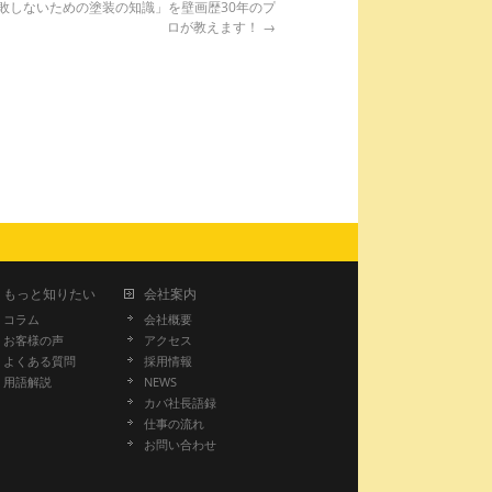
敗しないための塗装の知識」を壁画歴30年のプ
ロが教えます！
→
もっと知りたい
会社案内
コラム
会社概要
お客様の声
アクセス
よくある質問
採用情報
用語解説
NEWS
カバ社長語録
仕事の流れ
お問い合わせ