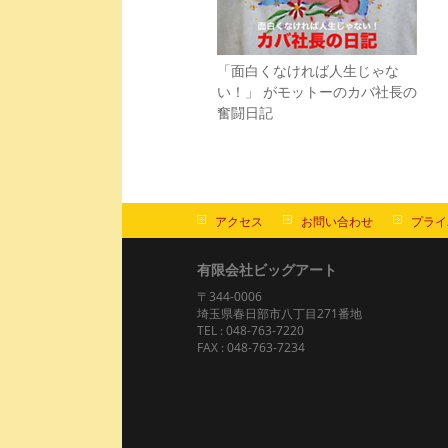
「面白くなければ人生じゃな
い！」 がモットーのカバ社長の
奮闘日記
アクセス
お問い合わせ
プライ
有限会社ビッグアート
〒344-0006
埼玉県春日部市八丁目271番地
TEL : 048-763-7220
FAX : 048-763-7234