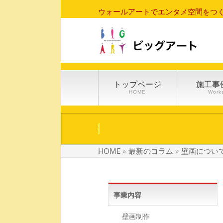
ウォールアートでエンタメ空間をつ
トップページ
施工事
HOME
Work
HOME
»
最新のコラム
»
壁画につい
事業内容
壁画制作