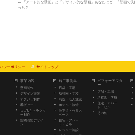
←
「アート的な壁画」と「デザイン的な壁画」あなたはど
「壁画で失
っち？
バシーポリシー
サイトマップ
事業内容
施工事例集
ビフォーアフタ
ー
壁画制作
店舗・工場
店舗・工場
デザイン塗装
幼稚園・学校
幼稚園・学校
オブジェ制作
病院・老人施設
住宅・アパー
看板アート
ホテル・旅館
ト・ビル
ロゴ&キャラクタ
地下道・公共ス
その他
ー制作
ペース
空間演出デザイ
住宅・アパー
ン
ト・ビル
レジャー施設