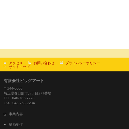
アクセス
お問い合わせ
プライバシーポリシー
サイトマップ
有限会社ビッグアート
〒344-0006
埼玉県春日部市八丁目271番地
TEL : 048-763-7220
FAX : 048-763-7234
事業内容
壁画制作