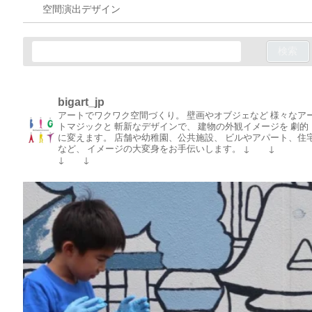
空間演出デザイン
bigart_jp
アートでワクワク空間づくり。
壁画やオブジェなど
様々なア
トマジックと
斬新なデザインで、
建物の外観イメージを
劇的
に変えます。
店舗や幼稚園、公共施設、
ビルやアパート、住
など、
イメージの大変身をお手伝いします。
↓ ↓
↓ ↓