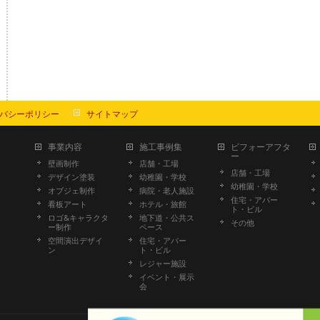
バシーポリシー
サイトマップ
事業内容
施工事例集
ビフォーアフタ
ー
壁画制作
店舗・工場
店舗・工場
デザイン塗装
幼稚園・学校
幼稚園・学校
オブジェ制作
病院・老人施設
住宅・アパー
看板アート
ホテル・旅館
ト・ビル
ロゴ&キャラクタ
地下道・公共ス
その他
ー制作
ペース
空間演出デザイ
住宅・アパー
ン
ト・ビル
レジャー施設
イベント・展示
会