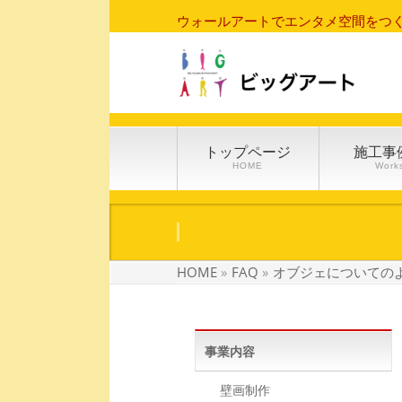
ウォールアートでエンタメ空間をつ
トップページ
施工事
HOME
Work
HOME
»
FAQ
»
オブジェについての
事業内容
壁画制作