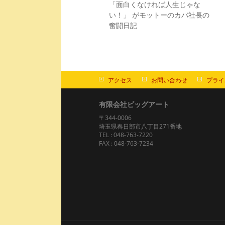
「面白くなければ人生じゃな
い！」 がモットーのカバ社長の
奮闘日記
アクセス
お問い合わせ
プライ
有限会社ビッグアート
〒344-0006
埼玉県春日部市八丁目271番地
TEL : 048-763-7220
FAX : 048-763-7234