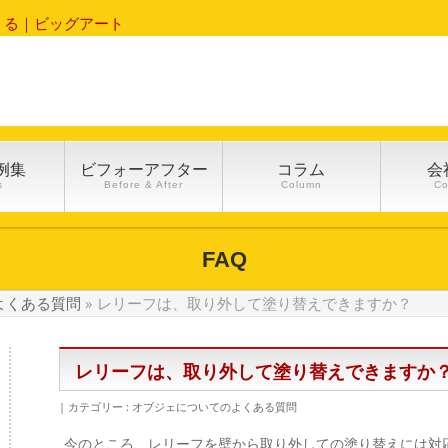
くる｜ビッグアート
例集
ビフォーアフター
コラム
会
s
Before & After
Column
C
FAQ
よくある質問
»
レリーフは、取り外して塗り替えできますか？
レリーフは、取り外して塗り替えできますか
カテゴリー :
オブジェについてのよくある質問
今のところ、レリーフを壁から取り外しての塗り替えには対