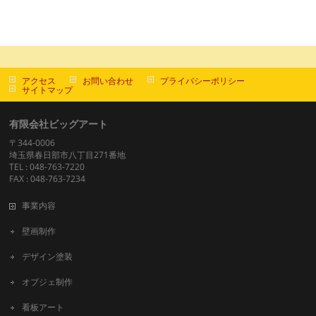
アクセス
お問い合わせ
プライバシーポリシー
サイトマップ
有限会社ビッグアート
〒344-0006
埼玉県春日部市八丁目271番地
TEL : 048-763-7220
FAX : 048-763-7234
事業内容
壁画制作
デザイン塗装
オブジェ制作
看板アート