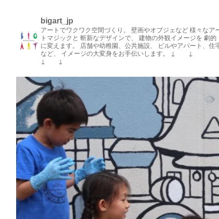
bigart_jp
アートでワクワク空間づくり。
壁画やオブジェなど
様々なア
トマジックと
斬新なデザインで、
建物の外観イメージを
劇的
に変えます。
店舗や幼稚園、公共施設、
ビルやアパート、住
など、
イメージの大変身をお手伝いします。
↓ ↓
↓ ↓