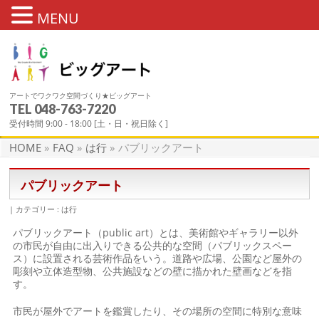
MENU
アートでワクワク空間づくり★ビッグアート
TEL 048-763-7220
FAQ
受付時間 9:00 - 18:00 [土・日・祝日除く]
HOME
»
FAQ
»
は行
»
パブリックアート
パブリックアート
カテゴリー :
は行
パブリックアート（public art）とは、美術館やギャラリー以外
の市民が自由に出入りできる公共的な空間（パブリックスペー
ス）に設置される芸術作品をいう。道路や広場、公園など屋外の
彫刻や立体造型物、公共施設などの壁に描かれた壁画などを指
す。
市民が屋外でアートを鑑賞したり、その場所の空間に特別な意味