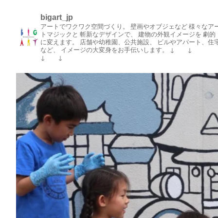
bigart_jp
アートでワクワク空間づくり。
壁画やオブジェなど
様々なア
トマジックと
斬新なデザインで、
建物の外観イメージを
劇的
に変えます。
店舗や幼稚園、公共施設、
ビルやアパート、住
など、
イメージの大変身をお手伝いします。
↓ ↓
↓ ↓