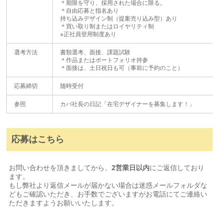
＊期限を守り、採用された場合に限る。
＊自由応募と指名あり
持ち込みデザイン制（提案売り込み型）あり
＊買い取り制またはロイヤリティ制
※正社員登用制度あり
選考方法
書類選考、面接、課題試験
＊作品またはポートフォリオ持参
＊面接は、土日祝日も可（事前に予約のこと）
応募締切
随時受付
参照
カバ社長の日記
「在宅デザイナーを募集します！」
応募はこちら
お問い合わせを頂きましてから、
2営業日以内
にご返信しており
ます。
もし弊社より返信メールが届かない場合は迷惑メールフォルダな
どもご確認いただき、お手数でございますがお電話にてご連絡い
ただきますようお願いいたします。