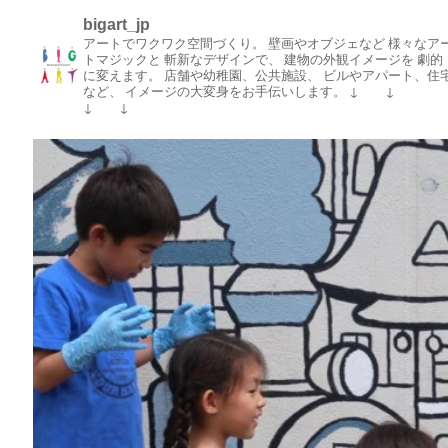
bigart_jp
アートでワクワク空間づくり。
壁画やオブジェなど
様々なア
トマジックと
斬新なデザインで、
建物の外観イメージを
劇的
に変えます。
店舗や幼稚園、公共施設、
ビルやアパート、住
など、
イメージの大変身をお手伝いします。
↓ ↓
↓ ↓