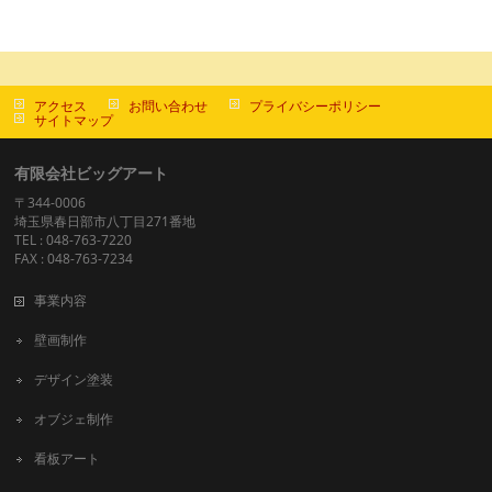
アクセス
お問い合わせ
プライバシーポリシー
サイトマップ
有限会社ビッグアート
〒344-0006
埼玉県春日部市八丁目271番地
TEL : 048-763-7220
FAX : 048-763-7234
事業内容
壁画制作
デザイン塗装
オブジェ制作
看板アート