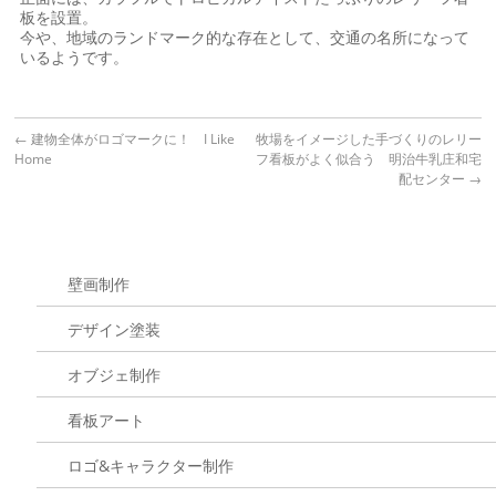
板を設置。
今や、地域のランドマーク的な存在として、交通の名所になって
いるようです。
←
建物全体がロゴマークに！ I Like
牧場をイメージした手づくりのレリー
Home
フ看板がよく似合う 明治牛乳庄和宅
配センター
→
壁画制作
デザイン塗装
オブジェ制作
看板アート
ロゴ&キャラクター制作