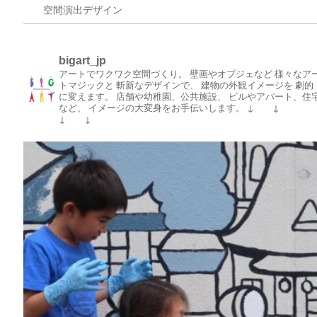
空間演出デザイン
bigart_jp
アートでワクワク空間づくり。
壁画やオブジェなど
様々なア
トマジックと
斬新なデザインで、
建物の外観イメージを
劇的
に変えます。
店舗や幼稚園、公共施設、
ビルやアパート、住
など、
イメージの大変身をお手伝いします。
↓ ↓
↓ ↓