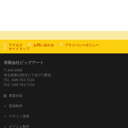
アクセス
お問い合わせ
プライバシーポリシー
サイトマップ
有限会社ビッグアート
〒344-0006
埼玉県春日部市八丁目271番地
TEL : 048-763-7220
FAX : 048-763-7234
事業内容
壁画制作
デザイン塗装
オブジェ制作