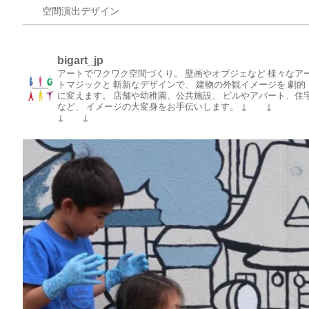
空間演出デザイン
bigart_jp
アートでワクワク空間づくり。
壁画やオブジェなど
様々なア
トマジックと
斬新なデザインで、
建物の外観イメージを
劇的
に変えます。
店舗や幼稚園、公共施設、
ビルやアパート、住
など、
イメージの大変身をお手伝いします。
↓ ↓
↓ ↓