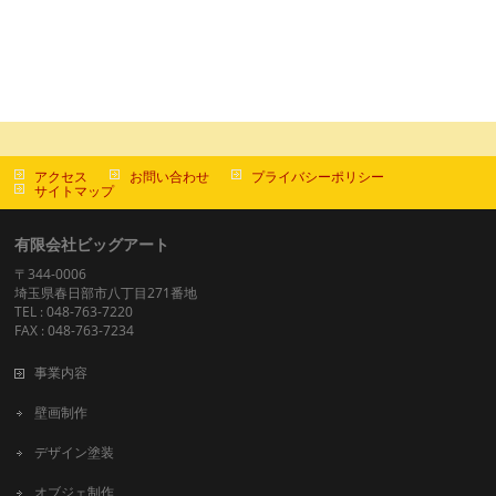
アクセス
お問い合わせ
プライバシーポリシー
サイトマップ
有限会社ビッグアート
〒344-0006
埼玉県春日部市八丁目271番地
TEL : 048-763-7220
FAX : 048-763-7234
事業内容
壁画制作
デザイン塗装
オブジェ制作